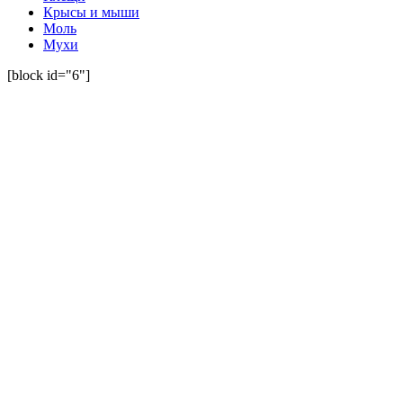
Крысы и мыши
Моль
Мухи
[block id="6"]