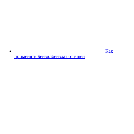
Как
применять Бензилбензоат от вшей