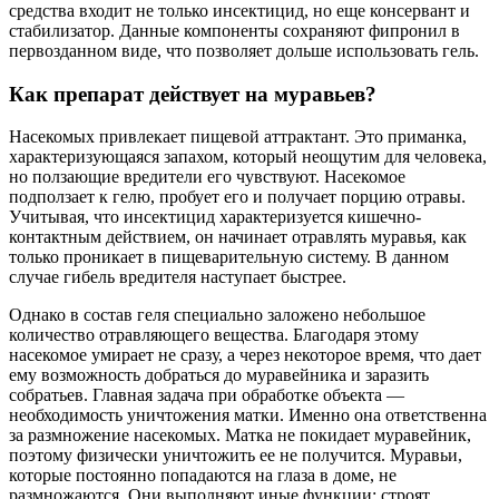
средства входит не только инсектицид, но еще консервант и
стабилизатор. Данные компоненты сохраняют фипронил в
первозданном виде, что позволяет дольше использовать гель.
Как препарат действует на муравьев?
Насекомых привлекает пищевой аттрактант. Это приманка,
характеризующаяся запахом, который неощутим для человека,
но ползающие вредители его чувствуют. Насекомое
подползает к гелю, пробует его и получает порцию отравы.
Учитывая, что инсектицид характеризуется кишечно-
контактным действием, он начинает отравлять муравья, как
только проникает в пищеварительную систему. В данном
случае гибель вредителя наступает быстрее.
Однако в состав геля специально заложено небольшое
количество отравляющего вещества. Благодаря этому
насекомое умирает не сразу, а через некоторое время, что дает
ему возможность добраться до муравейника и заразить
собратьев. Главная задача при обработке объекта —
необходимость уничтожения матки. Именно она ответственна
за размножение насекомых. Матка не покидает муравейник,
поэтому физически уничтожить ее не получится. Муравьи,
которые постоянно попадаются на глаза в доме, не
размножаются. Они выполняют иные функции: строят