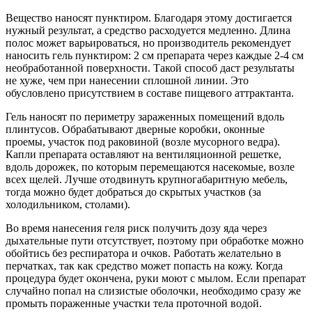
Вещество наносят пунктиром. Благодаря этому достигается
нужный результат, а средство расходуется медленно. Длина
полос может варьироваться, но производитель рекомендует
наносить гель пунктиром: 2 см препарата через каждые 2-4 см
необработанной поверхности. Такой способ даст результаты
не хуже, чем при нанесении сплошной линии. Это
обусловлено присутствием в составе пищевого аттрактанта.
Гель наносят по периметру зараженных помещений вдоль
плинтусов. Обрабатывают дверные коробки, оконные
проемы, участок под раковиной (возле мусорного ведра).
Капли препарата оставляют на вентиляционной решетке,
вдоль дорожек, по которым перемещаются насекомые, возле
всех щелей. Лучше отодвинуть крупногабаритную мебель,
тогда можно будет добраться до скрытых участков (за
холодильником, столами).
Во время нанесения геля риск получить дозу яда через
дыхательные пути отсутствует, поэтому при обработке можно
обойтись без респиратора и очков. Работать желательно в
перчатках, так как средство может попасть на кожу. Когда
процедура будет окончена, руки моют с мылом. Если препарат
случайно попал на слизистые оболочки, необходимо сразу же
промыть пораженные участки тела проточной водой.