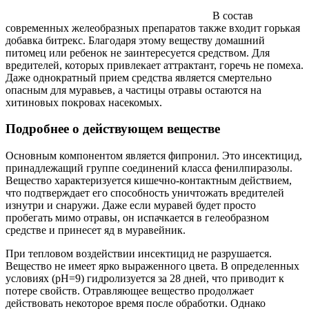
В состав
современных желеобразных препаратов также входит горькая
добавка битрекс. Благодаря этому веществу домашний
питомец или ребенок не заинтересуется средством. Для
вредителей, которых привлекает аттрактант, горечь не помеха.
Даже однократный прием средства является смертельно
опасным для муравьев, а частицы отравы остаются на
хитиновых покровах насекомых.
Подробнее о действующем веществе
Основным компонентом является фипронил. Это инсектицид,
принадлежащий группе соединений класса фенилпиразолы.
Вещество характеризуется кишечно-контактным действием,
что подтверждает его способность уничтожать вредителей
изнутри и снаружи. Даже если муравей будет просто
пробегать мимо отравы, он испачкается в гелеобразном
средстве и принесет яд в муравейник.
При тепловом воздействии инсектицид не разрушается.
Вещество не имеет ярко выраженного цвета. В определенных
условиях (pH=9) гидролизуется за 28 дней, что приводит к
потере свойств. Отравляющее вещество продолжает
действовать некоторое время после обработки. Однако