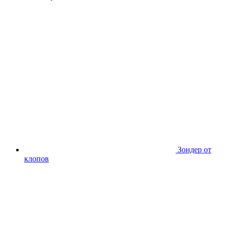
Зондер от
клопов