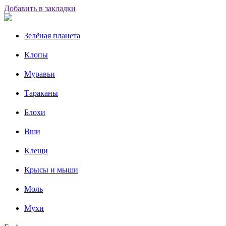
Добавить в закладки
Зелёная планета
Клопы
Муравьи
Тараканы
Блохи
Вши
Клещи
Крысы и мыши
Моль
Мухи