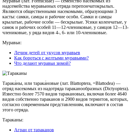
Муравьи́ (лат. Formicidae) — семейство насекомых из
надсемейства муравьиных отряда перепончатокрылых.
Являются общественными насекомыми, образующими 3
касты: самки, самцы и рабочие особи. Самки и самцы
крылатые, рабочие особи — бескрылые. Усики коленчатые, у
самок и рабочих особей 11—12-члениковые, у самцов 12—13-
члениковые, у ряда видов 4-, 6- или 10-члениковые.
Муравьи:
Лечим детей от укусов муравьев
Как бороться с желтыми муравьями?
Что делают муравьи зимой?
Тарака́ны, или тарака́новые (лат. Blattoptera, =Blattodea) —
отряд насекомых из надотряда тараканообразных (Dictyoptera).
Известно более 7570 видов таракановых, включая более 4640
видов собственно тараканов и 2900 видов термитов, которых,
согласно современным представлениям, включают в состав
этого отряда.
Тараканы:
Агран от тараканов