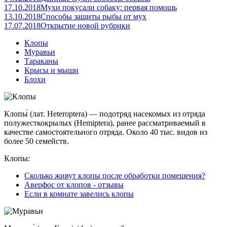
17.10.2018
Мухи покусали собаку: первая помощь
13.10.2018
Способы защиты рыбы от мух
17.07.2018
Открытие новой рубрики
Клопы
Муравьи
Тараканы
Крысы и мыши
Блохи
Клопы́ (лат. Heteroptera) — подотряд насекомых из отряда
полужесткокрылых (Hemiptera), ранее рассматриваемый в
качестве самостоятельного отряда. Около 40 тыс. видов из
более 50 семейств.
Клопы:
Сколько живут клопы после обработки помещения?
Аверфос от клопов - отзывы
Если в комнате завелись клопы