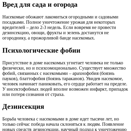
Вред для сада и огорода
Насекомые обожают лакомиться огородными и садовыми
посадками. Полное уничтожение урожая для некоторых
вредителей – дело 2-3 недель. Если вовремя не провести
дезинсекцию, овощи, фрукты и зелень достанутся не
огороднику, а прожорливой банде насекомых.
Психологические фобии
Присутствие в доме насекомых угнетает человека не только
физически, но и психоэмоционально. Существует множество
фобий, связанных с насекомыми – арахнофобия (боязнь
пауков), блаттофобия (боязнь тараканов). Увидев насекомое,
человек начинает паниковать, его сердце работает на пределе.
У инсектофобных людей вполне возможен инфаркт, припадок
или потеря сознания от страха.
Дезинсекция
Борьба человека с насекомыми в доме идет тысячи лет, но
только сейчас победа начала склоняться к людям. Появление
новых средств дезинсекции, научный подход к уничтожению