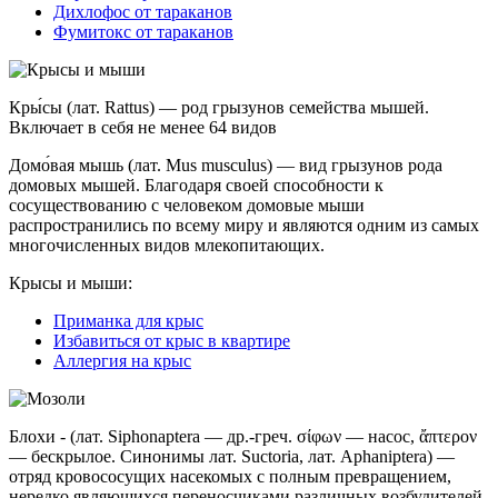
Дихлофос от тараканов
Фумитокс от тараканов
Кры́сы (лат. Rattus) — род грызунов семейства мышей.
Включает в себя не менее 64 видов
Домо́вая мышь (лат. Mus musculus) — вид грызунов рода
домовых мышей. Благодаря своей способности к
сосуществованию с человеком домовые мыши
распространились по всему миру и являются одним из самых
многочисленных видов млекопитающих.
Крысы и мыши:
Приманка для крыс
Избавиться от крыс в квартире
Аллергия на крыс
Блохи - (лат. Siphonaptera — др.-греч. σίφων — насос, ἄπτερον
— бескрылое. Синонимы лат. Suctoria, лат. Aphaniptera) —
отряд кровососущих насекомых с полным превращением,
нередко являющихся переносчиками различных возбудителей