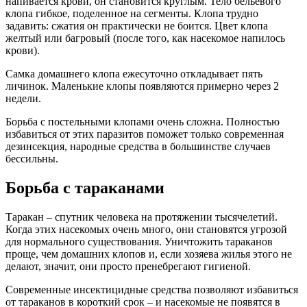
напивается крови, он становится круглым. Тело бельевого
клопа гибкое, поделенное на сегменты. Клопа трудно
задавить: сжатия он практически не боится. Цвет клопа
желтый или багровый (после того, как насекомое напилось
крови).
Самка домашнего клопа ежесуточно откладывает пять
личинок. Маленькие клопы появляются примерно через 2
недели.
Борьба с постельными клопами очень сложна. Полностью
избавиться от этих паразитов поможет только современная
дезинсекция, народные средства в большинстве случаев
бессильны.
Борьба с тараканами
Таракан – спутник человека на протяжении тысячелетий.
Когда этих насекомых очень много, они становятся угрозой
для нормального существования. Уничтожить тараканов
проще, чем домашних клопов и, если хозяева жилья этого не
делают, значит, они просто пренебрегают гигиеной.
Современные инсектицидные средства позволяют избавиться
от тараканов в короткий срок – и насекомые не появятся в