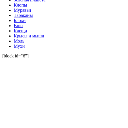
Клопы
Муравьи
Тараканы
Блохи
Вши
Клещи
Крысы и мыши
Моль
Мухи
[block id="6"]