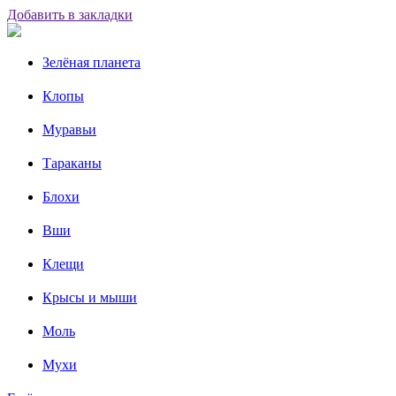
Добавить в закладки
Зелёная планета
Клопы
Муравьи
Тараканы
Блохи
Вши
Клещи
Крысы и мыши
Моль
Мухи