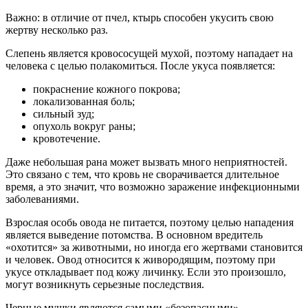
Важно: в отличие от пчел, ктырь способен укусить свою
жертву несколько раз.
Слепень является кровососущей мухой, поэтому нападает на
человека с целью полакомиться. После укуса появляется:
покраснение кожного покрова;
локализованная боль;
сильный зуд;
опухоль вокруг раны;
кровотечение.
Даже небольшая рана может вызвать много неприятностей.
Это связано с тем, что кровь не сворачивается длительное
время, а это значит, что возможно заражение инфекционными
заболеваниями.
Взрослая особь овода не питается, поэтому целью нападения
является выведение потомства. В основном вредитель
«охотится» за животными, но иногда его жертвами становится
и человек. Овод относится к живородящим, поэтому при
укусе откладывает под кожу личинку. Если это произошло,
могут возникнуть серьезные последствия.
Черные мушки являются самыми «безопасными»