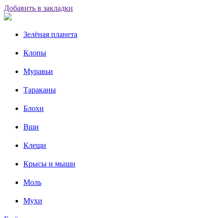
Добавить в закладки
Зелёная планета
Клопы
Муравьи
Тараканы
Блохи
Вши
Клещи
Крысы и мыши
Моль
Мухи