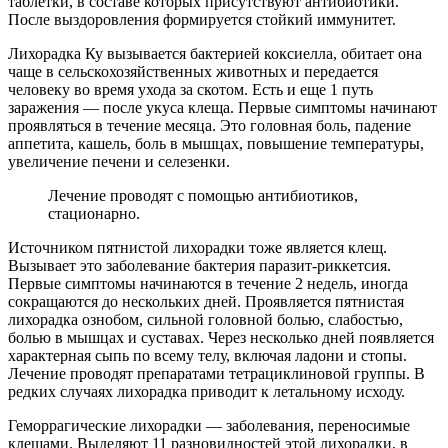
таблетки, в составе которых присутствуют антибиотики.
После выздоровления формируется стойкий иммунитет.
Лихорадка Ку вызывается бактерией коксиелла, обитает она
чаще в сельскохозяйственных животных и передается
человеку во время ухода за скотом. Есть и еще 1 путь
заражения — после укуса клеща. Первые симптомы начинают
проявляться в течение месяца. Это головная боль, падение
аппетита, кашель, боль в мышцах, повышение температуры,
увеличение печени и селезенки.
Лечение проводят с помощью антибиотиков,
стационарно.
Источником пятнистой лихорадки тоже является клещ.
Вызывает это заболевание бактерия паразит-риккетсия.
Первые симптомы начинаются в течение 2 недель, иногда
сокращаются до нескольких дней. Проявляется пятнистая
лихорадка ознобом, сильной головной болью, слабостью,
болью в мышцах и суставах. Через несколько дней появляется
характерная сыпь по всему телу, включая ладони и стопы.
Лечение проводят препаратами тетрациклиновой группы. В
редких случаях лихорадка приводит к летальному исходу.
Геморрагические лихорадки — заболевания, переносимые
клещами. Выделяют 11 разновидностей этой лихорадки, в