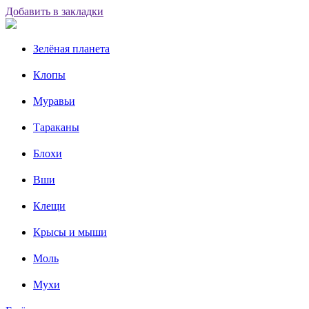
Добавить в закладки
Зелёная планета
Клопы
Муравьи
Тараканы
Блохи
Вши
Клещи
Крысы и мыши
Моль
Мухи