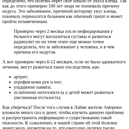
определено, что болезнь берет свое начало от укуса клеща. Так
как до этого примерно 100 лет люди не понимали причину
недуга. Это заболевание, причиной которому укус клеща,
поначалу переносится больным как обычный грипп и может
пройти незамеченным.
Примерно через 2 месяца после инфицирования у
больного могут воспалиться суставы и развиться
радикулит но на этом этапе еще можно точно
определить, что за заболевание у человека, и в чем
причина его недугов.
А вот примерно через 6-12 месяцев, если не было адекватного
лечения, могут развиться такие последствия, как:
артрит;
атрофия кожи рук и ног;
ухудшение памяти;
ослабление интеллекта (а у детей может развиться
умственная отсталость).
Как уберечься? После того случая в Лайме жители Америки
вложили много сил и денег, чтобы изучить данную проблему
и распространить информацию о существовании такой
опасности. К сожалению, в нашей стране об этой болезни
знают мало, несмотря на то, что ежегодно десятки тысяч