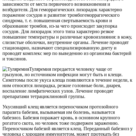
зависимости от места первичного возникновения и
возбудителя. Для геморрагических лихорадок характерно
поражение сосудов и развитие тромбогеморрагического
синдрома, т. е. повышенная свертываемость крови и
образование тромбов, из-за чего происходит закупорка
сосудов. Для лихорадок этого типа характерно резкое
повышение температуры и различные кровоизлияния: в кожу,
слизистые оболочки, внутренние органы. Лечение проводят
стационарно, назначают специализированную диету и
проводят комплекс мер по выведению из организма бактерий
и токсинов.
Туляремия передается человеку чаще от
грызунов, но источником инфекции могут быть и клещи.
Симптомы после укуса клеща появляются в течение недели, к
ним относятся лихорадка, резкие головные боли, диарея,
воспаление лимфатических узлов. Лечение проводят
препаратами тетрациклиновой группы.
Укусивший клещ является переносчиком протозойного
паразита бабезия, вызываемая им болезнь, называется
бабезиоз. Бабезия поражает кровь, в основном крупного
рогатого скота, но человек тоже подвержен заражению.
Переносчиком бабезий является клещ. Переданный бабезиоз у
человека с хорошим иммунитетом, может протекать без