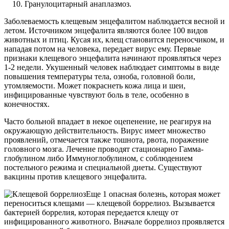
Гранулоцитарный анаплазмоз.
Заболеваемость клещевым энцефалитом наблюдается весной и
летом. Источником энцефалита являются более 100 видов
животных и птиц. Кусая их, клещ становится переносчиком, и
нападая потом на человека, передает вирус ему. Первые
признаки клещевого энцефалита начинают проявляться через
1-2 недели. Укушенный человек наблюдает симптомы в виде
повышения температуры тела, озноба, головной боли,
утомляемости. Может покраснеть кожа лица и шеи,
инфицированные чувствуют боль в теле, особенно в
конечностях.
Часто больной впадает в некое оцепенение, не реагируя на
окружающую действительность. Вирус имеет множество
проявлений, отмечается также тошнота, рвота, поражение
головного мозга. Лечение проводят стационарно Гамма-
глобулином либо Иммуноглобулином, с соблюдением
постельного режима и специальной диеты. Существуют
вакцины против клещевого энцефалита.
Еще 1 опасная болезнь, которая может
переноситься клещами — клещевой боррелиоз. Вызывается
бактерией боррелия, которая передается клещу от
инфицированного животного. Вначале боррелиоз проявляется