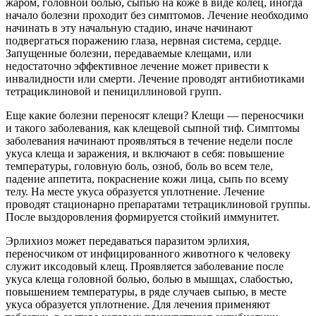
жаром, головной болью, сыпью на коже в виде колец, иногда
начало болезни проходит без симптомов. Лечение необходимо
начинать в эту начальную стадию, иначе начинают
подвергаться поражению глаза, нервная система, сердце.
Запущенные болезни, передаваемые клещами, или
недостаточно эффективное лечение может привести к
инвалидности или смерти. Лечение проводят антибиотиками
тетрациклиновой и пенициллиновой групп.
Еще какие болезни переносят клещи? Клещи — переносчики
и такого заболевания, как клещевой сыпной тиф. Симптомы
заболевания начинают проявляться в течение недели после
укуса клеща и заражения, и включают в себя: повышение
температуры, головную боль, озноб, боль во всем теле,
падение аппетита, покраснение кожи лица, сыпь по всему
телу. На месте укуса образуется уплотнение. Лечение
проводят стационарно препаратами тетрациклиновой группы.
После выздоровления формируется стойкий иммунитет.
Эрлихиоз может передаваться паразитом эрлихия,
переносчиком от инфицированного животного к человеку
служит иксодовый клещ. Проявляется заболевание после
укуса клеща головной болью, болью в мышцах, слабостью,
повышением температуры, в ряде случаев сыпью, в месте
укуса образуется уплотнение. Для лечения применяют