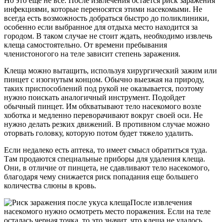
Но это еще не все. После извлечения остается риск заражения
инфекциями, которые переносятся этими насекомыми. Не
всегда есть возможность добраться быстро до поликлиники,
особенно если выбранное для отдыха место находится за
городом. В таком случае не стоит ждать, необходимо извлечь
клеща самостоятельно. От времени пребывания
членистоногого на теле зависит степень заражения.
Клеща можно вытащить, используя хирургический зажим или
пинцет с изогнутым концом. Обычно выезжая на природу,
таких приспособлений под рукой не оказывается, поэтому
нужно поискать аналогичный инструмент. Подойдет
обычный пинцет. Им обхватывают тело насекомого возле
хоботка и медленно переворачивают вокруг своей оси. Не
нужно делать резких движений. В противном случае можно
оторвать головку, которую потом будет тяжело удалить.
Если недалеко есть аптека, то имеет смысл обратиться туда.
Там продаются специальные приборы для удаления клеща.
Они, в отличие от пинцета, не сдавливают тело насекомого,
благодаря чему снижается риск попадания еще большего
количества слюны в кровь.
После извлечения
насекомого нужно осмотреть место поражения. Если на теле
осталась черная точка, то это значит, что клеща не удалось