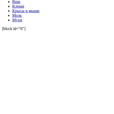
Вши
Клещи
Крысы и мыши
Моль
Мухи
[block id="6"]