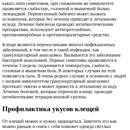
каких-либо симптомов, при сниженном же иммунитете
проявляется слабостью, головной и мышечной болью,
лихорадкой. Перенесенный бабезиоз может вызвать
осложнения, которые без лечения приводят к летальному
исходу. Лечение бабезиоза проводят антибиотическими
препаратами, используют антипротозойные,
противомикробные и противопаразитарные средства.
Клещи являются переносчиками многих инфекционных
заболеваний, в том числе и такой инфекции, как
гранулоцитарный анаплазмоз. Вызывается это заболевание
бактерией анаплазмой. Первые симптомы проявляются в
течение 3 недель: поднимается температура, слабость,
головная и мышечная боль. В некоторых случаях на теле
появляется сыпь. В очень редких случаях в основном у людей
с низким иммунитетом гранулоцитарный анаплазмоз
протекает тяжело и может привести к летальному исходу.
Лечение болезней, которые переносят клещи, проводят
антибиотиками тетрациклиновой группы.
Профилактика укусов клещей
От клещей можно и нужно защищаться. Заметить его как
можно раньше и снять с себя поможет одежда светлых